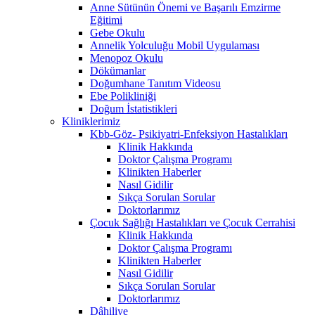
Anne Sütünün Önemi ve Başarılı Emzirme
Eğitimi
Gebe Okulu
Annelik Yolculuğu Mobil Uygulaması
Menopoz Okulu
Dökümanlar
Doğumhane Tanıtım Videosu
Ebe Polikliniği
Doğum İstatistikleri
Kliniklerimiz
Kbb-Göz- Psikiyatri-Enfeksiyon Hastalıkları
Klinik Hakkında
Doktor Çalışma Programı
Klinikten Haberler
Nasıl Gidilir
Sıkça Sorulan Sorular
Doktorlarımız
Çocuk Sağlığı Hastalıkları ve Çocuk Cerrahisi
Klinik Hakkında
Doktor Çalışma Programı
Klinikten Haberler
Nasıl Gidilir
Sıkça Sorulan Sorular
Doktorlarımız
Dâhiliye