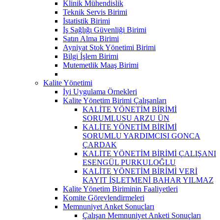
Klinik Mühendislik
Teknik Servis Birimi
İstatistik Birimi
İş Sağlığı Güvenliği Birimi
Satın Alma Birimi
Ayniyat Stok Yönetimi Birimi
Bilgi İşlem Birimi
Mutemetlik Maaş Birimi
Kalite Yönetimi
İyi Uygulama Örnekleri
Kalite Yönetim Birimi Çalışanları
KALİTE YÖNETİM BİRİMİ
SORUMLUSU ARZU ÜN
KALİTE YÖNETİM BİRİMİ
SORUMLU YARDIMCISI GONCA
ÇARDAK
KALİTE YÖNETİM BİRİMİ ÇALIŞANI
ESENGÜL PURKULOĞLU
KALİTE YÖNETİM BİRİMİ VERİ
KAYIT İŞLETMENİ BAHAR YILMAZ
Kalite Yönetim Biriminin Faaliyetleri
Komite Görevlendirmeleri
Memnuniyet Anket Sonuçları
Çalışan Memnuniyet Anketi Sonuçları