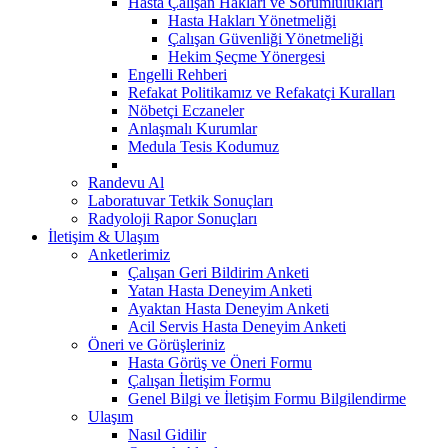
Hasta Çalışan Hakları ve Sorumlulukları
Hasta Hakları Yönetmeliği
Çalışan Güvenliği Yönetmeliği
Hekim Şeçme Yönergesi
Engelli Rehberi
Refakat Politikamız ve Refakatçi Kuralları
Nöbetçi Eczaneler
Anlaşmalı Kurumlar
Medula Tesis Kodumuz
Randevu Al
Laboratuvar Tetkik Sonuçları
Radyoloji Rapor Sonuçları
İletişim & Ulaşım
Anketlerimiz
Çalışan Geri Bildirim Anketi
Yatan Hasta Deneyim Anketi
Ayaktan Hasta Deneyim Anketi
Acil Servis Hasta Deneyim Anketi
Öneri ve Görüşleriniz
Hasta Görüş ve Öneri Formu
Çalışan İletişim Formu
Genel Bilgi ve İletişim Formu Bilgilendirme
Ulaşım
Nasıl Gidilir