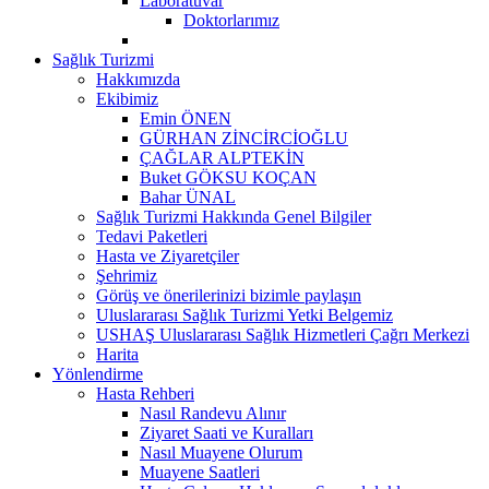
Laboratuvar
Doktorlarımız
Sağlık Turizmi
Hakkımızda
Ekibimiz
Emin ÖNEN
GÜRHAN ZİNCİRCİOĞLU
ÇAĞLAR ALPTEKİN
Buket GÖKSU KOÇAN
Bahar ÜNAL
Sağlık Turizmi Hakkında Genel Bilgiler
Tedavi Paketleri
Hasta ve Ziyaretçiler
Şehrimiz
Görüş ve önerilerinizi bizimle paylaşın
Uluslararası Sağlık Turizmi Yetki Belgemiz
USHAŞ Uluslararası Sağlık Hizmetleri Çağrı Merkezi
Harita
Yönlendirme
Hasta Rehberi
Nasıl Randevu Alınır
Ziyaret Saati ve Kuralları
Nasıl Muayene Olurum
Muayene Saatleri