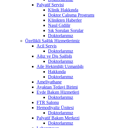
Palyatif Servisi
Klinik Hakkında
Doktor Çalışma Programı
Klinikten Haberler
Nasıl Gidilir
Sık Sorulan Sorular
Doktorlarımız
Özellikli Sağlık Hizmetlerimiz
Acil Servis
Doktorlarımız
Ağız ve Diş Sağlığı
Doktorlarımız
Aile Hekimliği Uzmanlığı
Hakkında
Doktorlarımız
Ameliyathane
Ayaktan Tedavi Birimi
Evde Bakım Hizmetleri
Doktorlarımız
FTR Salonu
Hemodiyaliz Ünitesi
Doktorlarımız
Palyatif Bakım Merkezi
Doktorlarımız