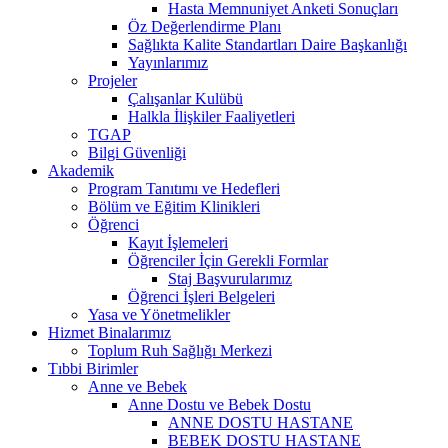
Hasta Memnuniyet Anketi Sonuçları
Öz Değerlendirme Planı
Sağlıkta Kalite Standartları Daire Başkanlığı
Yayınlarımız
Projeler
Çalışanlar Kulübü
Halkla İlişkiler Faaliyetleri
TGAP
Bilgi Güvenliği
Akademik
Program Tanıtımı ve Hedefleri
Bölüm ve Eğitim Klinikleri
Öğrenci
Kayıt İşlemeleri
Öğrenciler İçin Gerekli Formlar
Staj Başvurularımız
Öğrenci İşleri Belgeleri
Yasa ve Yönetmelikler
Hizmet Binalarımız
Toplum Ruh Sağlığı Merkezi
Tıbbi Birimler
Anne ve Bebek
Anne Dostu ve Bebek Dostu
ANNE DOSTU HASTANE
BEBEK DOSTU HASTANE