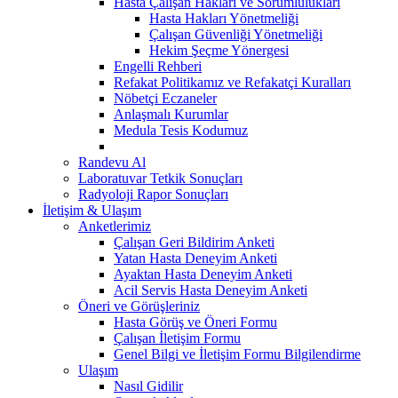
Hasta Çalışan Hakları ve Sorumlulukları
Hasta Hakları Yönetmeliği
Çalışan Güvenliği Yönetmeliği
Hekim Şeçme Yönergesi
Engelli Rehberi
Refakat Politikamız ve Refakatçi Kuralları
Nöbetçi Eczaneler
Anlaşmalı Kurumlar
Medula Tesis Kodumuz
Randevu Al
Laboratuvar Tetkik Sonuçları
Radyoloji Rapor Sonuçları
İletişim & Ulaşım
Anketlerimiz
Çalışan Geri Bildirim Anketi
Yatan Hasta Deneyim Anketi
Ayaktan Hasta Deneyim Anketi
Acil Servis Hasta Deneyim Anketi
Öneri ve Görüşleriniz
Hasta Görüş ve Öneri Formu
Çalışan İletişim Formu
Genel Bilgi ve İletişim Formu Bilgilendirme
Ulaşım
Nasıl Gidilir