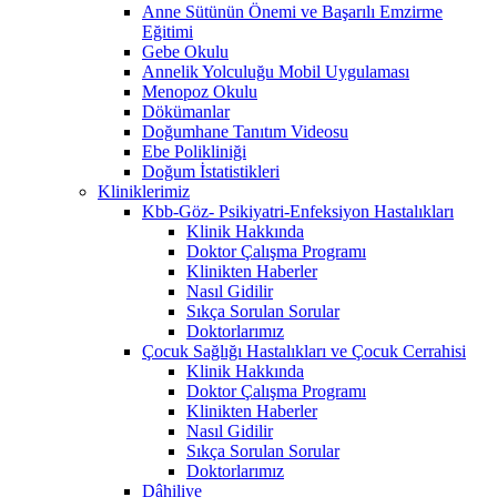
Anne Sütünün Önemi ve Başarılı Emzirme
Eğitimi
Gebe Okulu
Annelik Yolculuğu Mobil Uygulaması
Menopoz Okulu
Dökümanlar
Doğumhane Tanıtım Videosu
Ebe Polikliniği
Doğum İstatistikleri
Kliniklerimiz
Kbb-Göz- Psikiyatri-Enfeksiyon Hastalıkları
Klinik Hakkında
Doktor Çalışma Programı
Klinikten Haberler
Nasıl Gidilir
Sıkça Sorulan Sorular
Doktorlarımız
Çocuk Sağlığı Hastalıkları ve Çocuk Cerrahisi
Klinik Hakkında
Doktor Çalışma Programı
Klinikten Haberler
Nasıl Gidilir
Sıkça Sorulan Sorular
Doktorlarımız
Dâhiliye