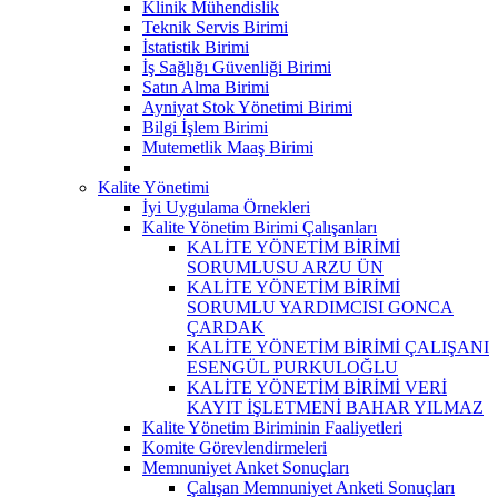
Klinik Mühendislik
Teknik Servis Birimi
İstatistik Birimi
İş Sağlığı Güvenliği Birimi
Satın Alma Birimi
Ayniyat Stok Yönetimi Birimi
Bilgi İşlem Birimi
Mutemetlik Maaş Birimi
Kalite Yönetimi
İyi Uygulama Örnekleri
Kalite Yönetim Birimi Çalışanları
KALİTE YÖNETİM BİRİMİ
SORUMLUSU ARZU ÜN
KALİTE YÖNETİM BİRİMİ
SORUMLU YARDIMCISI GONCA
ÇARDAK
KALİTE YÖNETİM BİRİMİ ÇALIŞANI
ESENGÜL PURKULOĞLU
KALİTE YÖNETİM BİRİMİ VERİ
KAYIT İŞLETMENİ BAHAR YILMAZ
Kalite Yönetim Biriminin Faaliyetleri
Komite Görevlendirmeleri
Memnuniyet Anket Sonuçları
Çalışan Memnuniyet Anketi Sonuçları