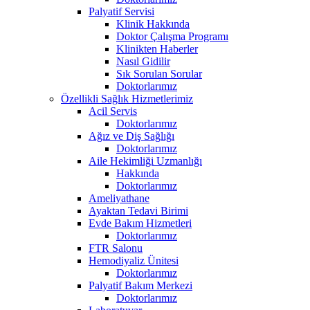
Palyatif Servisi
Klinik Hakkında
Doktor Çalışma Programı
Klinikten Haberler
Nasıl Gidilir
Sık Sorulan Sorular
Doktorlarımız
Özellikli Sağlık Hizmetlerimiz
Acil Servis
Doktorlarımız
Ağız ve Diş Sağlığı
Doktorlarımız
Aile Hekimliği Uzmanlığı
Hakkında
Doktorlarımız
Ameliyathane
Ayaktan Tedavi Birimi
Evde Bakım Hizmetleri
Doktorlarımız
FTR Salonu
Hemodiyaliz Ünitesi
Doktorlarımız
Palyatif Bakım Merkezi
Doktorlarımız