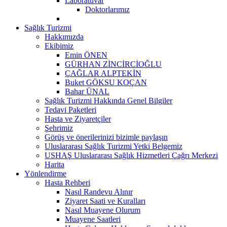
Laboratuvar
Doktorlarımız
Sağlık Turizmi
Hakkımızda
Ekibimiz
Emin ÖNEN
GÜRHAN ZİNCİRCİOĞLU
ÇAĞLAR ALPTEKİN
Buket GÖKSU KOÇAN
Bahar ÜNAL
Sağlık Turizmi Hakkında Genel Bilgiler
Tedavi Paketleri
Hasta ve Ziyaretçiler
Şehrimiz
Görüş ve önerilerinizi bizimle paylaşın
Uluslararası Sağlık Turizmi Yetki Belgemiz
USHAŞ Uluslararası Sağlık Hizmetleri Çağrı Merkezi
Harita
Yönlendirme
Hasta Rehberi
Nasıl Randevu Alınır
Ziyaret Saati ve Kuralları
Nasıl Muayene Olurum
Muayene Saatleri