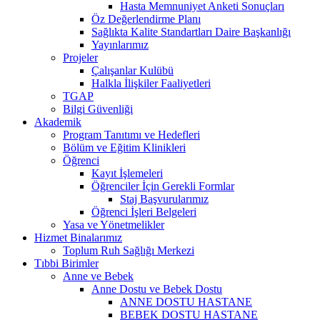
Hasta Memnuniyet Anketi Sonuçları
Öz Değerlendirme Planı
Sağlıkta Kalite Standartları Daire Başkanlığı
Yayınlarımız
Projeler
Çalışanlar Kulübü
Halkla İlişkiler Faaliyetleri
TGAP
Bilgi Güvenliği
Akademik
Program Tanıtımı ve Hedefleri
Bölüm ve Eğitim Klinikleri
Öğrenci
Kayıt İşlemeleri
Öğrenciler İçin Gerekli Formlar
Staj Başvurularımız
Öğrenci İşleri Belgeleri
Yasa ve Yönetmelikler
Hizmet Binalarımız
Toplum Ruh Sağlığı Merkezi
Tıbbi Birimler
Anne ve Bebek
Anne Dostu ve Bebek Dostu
ANNE DOSTU HASTANE
BEBEK DOSTU HASTANE