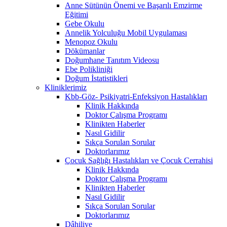
Anne Sütünün Önemi ve Başarılı Emzirme
Eğitimi
Gebe Okulu
Annelik Yolculuğu Mobil Uygulaması
Menopoz Okulu
Dökümanlar
Doğumhane Tanıtım Videosu
Ebe Polikliniği
Doğum İstatistikleri
Kliniklerimiz
Kbb-Göz- Psikiyatri-Enfeksiyon Hastalıkları
Klinik Hakkında
Doktor Çalışma Programı
Klinikten Haberler
Nasıl Gidilir
Sıkça Sorulan Sorular
Doktorlarımız
Çocuk Sağlığı Hastalıkları ve Çocuk Cerrahisi
Klinik Hakkında
Doktor Çalışma Programı
Klinikten Haberler
Nasıl Gidilir
Sıkça Sorulan Sorular
Doktorlarımız
Dâhiliye