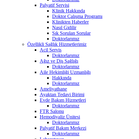
Palyatif Servisi
Klinik Hakkında
Doktor Çalışma Programı
Klinikten Haberler
Nasıl Gidilir
Sık Sorulan Sorular
Doktorlarımız
Özellikli Sağlık Hizmetlerimiz
Acil Servis
Doktorlarımız
Ağız ve Diş Sağlığı
Doktorlarımız
Aile Hekimliği Uzmanlığı
Hakkında
Doktorlarımız
Ameliyathane
Ayaktan Tedavi Birimi
Evde Bakım Hizmetleri
Doktorlarımız
FTR Salonu
Hemodiyaliz Ünitesi
Doktorlarımız
Palyatif Bakım Merkezi
Doktorlarımız