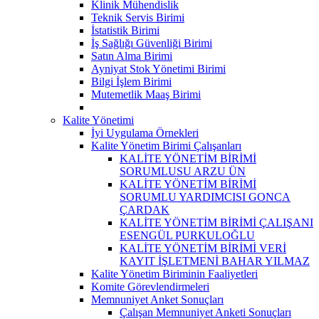
Klinik Mühendislik
Teknik Servis Birimi
İstatistik Birimi
İş Sağlığı Güvenliği Birimi
Satın Alma Birimi
Ayniyat Stok Yönetimi Birimi
Bilgi İşlem Birimi
Mutemetlik Maaş Birimi
Kalite Yönetimi
İyi Uygulama Örnekleri
Kalite Yönetim Birimi Çalışanları
KALİTE YÖNETİM BİRİMİ
SORUMLUSU ARZU ÜN
KALİTE YÖNETİM BİRİMİ
SORUMLU YARDIMCISI GONCA
ÇARDAK
KALİTE YÖNETİM BİRİMİ ÇALIŞANI
ESENGÜL PURKULOĞLU
KALİTE YÖNETİM BİRİMİ VERİ
KAYIT İŞLETMENİ BAHAR YILMAZ
Kalite Yönetim Biriminin Faaliyetleri
Komite Görevlendirmeleri
Memnuniyet Anket Sonuçları
Çalışan Memnuniyet Anketi Sonuçları