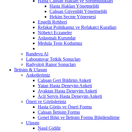
Hasta Çalışan Hakları ve Sorumlulukları
Hasta Hakları Yönetmeliği
Çalışan Güvenliği Yönetmeliği
Hekim Şeçme Yönergesi
Engelli Rehberi
Refakat Politikamız ve Refakatçi Kuralları
Nöbetçi Eczaneler
Anlaşmalı Kurumlar
Medula Tesis Kodumuz
Randevu Al
Laboratuvar Tetkik Sonuçları
Radyoloji Rapor Sonuçları
İletişim & Ulaşım
Anketlerimiz
Çalışan Geri Bildirim Anketi
Yatan Hasta Deneyim Anketi
Ayaktan Hasta Deneyim Anketi
Acil Servis Hasta Deneyim Anketi
Öneri ve Görüşleriniz
Hasta Görüş ve Öneri Formu
Çalışan İletişim Formu
Genel Bilgi ve İletişim Formu Bilgilendirme
Ulaşım
Nasıl Gidilir