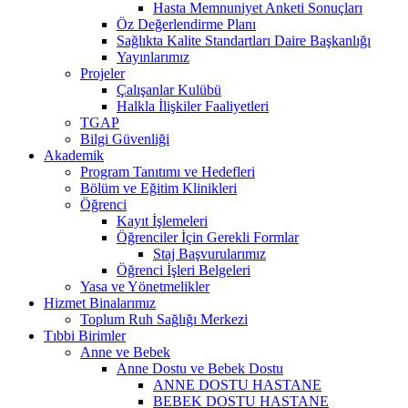
Hasta Memnuniyet Anketi Sonuçları
Öz Değerlendirme Planı
Sağlıkta Kalite Standartları Daire Başkanlığı
Yayınlarımız
Projeler
Çalışanlar Kulübü
Halkla İlişkiler Faaliyetleri
TGAP
Bilgi Güvenliği
Akademik
Program Tanıtımı ve Hedefleri
Bölüm ve Eğitim Klinikleri
Öğrenci
Kayıt İşlemeleri
Öğrenciler İçin Gerekli Formlar
Staj Başvurularımız
Öğrenci İşleri Belgeleri
Yasa ve Yönetmelikler
Hizmet Binalarımız
Toplum Ruh Sağlığı Merkezi
Tıbbi Birimler
Anne ve Bebek
Anne Dostu ve Bebek Dostu
ANNE DOSTU HASTANE
BEBEK DOSTU HASTANE