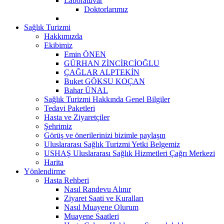
Laboratuvar
Doktorlarımız
Sağlık Turizmi
Hakkımızda
Ekibimiz
Emin ÖNEN
GÜRHAN ZİNCİRCİOĞLU
ÇAĞLAR ALPTEKİN
Buket GÖKSU KOÇAN
Bahar ÜNAL
Sağlık Turizmi Hakkında Genel Bilgiler
Tedavi Paketleri
Hasta ve Ziyaretçiler
Şehrimiz
Görüş ve önerilerinizi bizimle paylaşın
Uluslararası Sağlık Turizmi Yetki Belgemiz
USHAŞ Uluslararası Sağlık Hizmetleri Çağrı Merkezi
Harita
Yönlendirme
Hasta Rehberi
Nasıl Randevu Alınır
Ziyaret Saati ve Kuralları
Nasıl Muayene Olurum
Muayene Saatleri