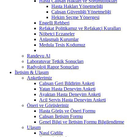
Hasta Çalışan Hakları ve Sorumlulukları
Hasta Hakları Yönetmeliği
Çalışan Güvenliği Yönetmeliği
Hekim Şeçme Yönergesi
Engelli Rehberi
Refakat Politikamız ve Refakatçi Kuralları
Nöbetçi Eczaneler
Anlaşmalı Kurumlar
Medula Tesis Kodumuz
Randevu Al
Laboratuvar Tetkik Sonuçları
Radyoloji Rapor Sonuçları
İletişim & Ulaşım
Anketlerimiz
Çalışan Geri Bildirim Anketi
Yatan Hasta Deneyim Anketi
Ayaktan Hasta Deneyim Anketi
Acil Servis Hasta Deneyim Anketi
Öneri ve Görüşleriniz
Hasta Görüş ve Öneri Formu
Çalışan İletişim Formu
Genel Bilgi ve İletişim Formu Bilgilendirme
Ulaşım
Nasıl Gidilir