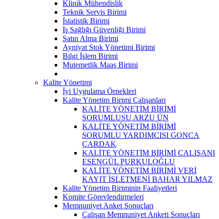
Klinik Mühendislik
Teknik Servis Birimi
İstatistik Birimi
İş Sağlığı Güvenliği Birimi
Satın Alma Birimi
Ayniyat Stok Yönetimi Birimi
Bilgi İşlem Birimi
Mutemetlik Maaş Birimi
Kalite Yönetimi
İyi Uygulama Örnekleri
Kalite Yönetim Birimi Çalışanları
KALİTE YÖNETİM BİRİMİ
SORUMLUSU ARZU ÜN
KALİTE YÖNETİM BİRİMİ
SORUMLU YARDIMCISI GONCA
ÇARDAK
KALİTE YÖNETİM BİRİMİ ÇALIŞANI
ESENGÜL PURKULOĞLU
KALİTE YÖNETİM BİRİMİ VERİ
KAYIT İŞLETMENİ BAHAR YILMAZ
Kalite Yönetim Biriminin Faaliyetleri
Komite Görevlendirmeleri
Memnuniyet Anket Sonuçları
Çalışan Memnuniyet Anketi Sonuçları