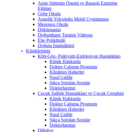
Anne Sütünün Önemi ve Başarılı Emzirme
Eğitimi
Gebe Okulu
Annelik Yolculuğu Mobil Uygulaması
Menopoz Okulu
Dökümanlar
Doğumhane Tanıtım Videosu
Ebe Polikliniği
Doğum İstatistikleri
Kliniklerimiz
Kbb-Göz- Psikiyatri-Enfeksiyon Hastalıkları
Klinik Hakkında
Doktor Çalışma Programı
Klinikten Haberler
Nasıl Gidilir
Sıkça Sorulan Sorular
Doktorlarımız
Çocuk Sağlığı Hastalıkları ve Çocuk Cerrahisi
Klinik Hakkında
Doktor Çalışma Programı
Klinikten Haberler
Nasıl Gidilir
Sıkça Sorulan Sorular
Doktorlarımız
Dâhiliye