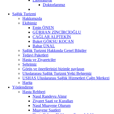
Laboratuvar
Doktorlarımız
Sağlık Turizmi
Hakkımızda
Ekibimiz
Emin ÖNEN
GÜRHAN ZİNCİRCİOĞLU
ÇAĞLAR ALPTEKİN
Buket GÖKSU KOÇAN
Bahar ÜNAL
Sağlık Turizmi Hakkında Genel Bilgiler
Tedavi Paketleri
Hasta ve Ziyaretçiler
Şehrimiz
Görüş ve önerilerinizi bizimle paylaşın
Uluslararası Sağlık Turizmi Yetki Belgemiz
USHAŞ Uluslararası Sağlık Hizmetleri Çağrı Merkezi
Harita
Yönlendirme
Hasta Rehberi
Nasıl Randevu Alınır
Ziyaret Saati ve Kuralları
Nasıl Muayene Olurum
Muayene Saatleri