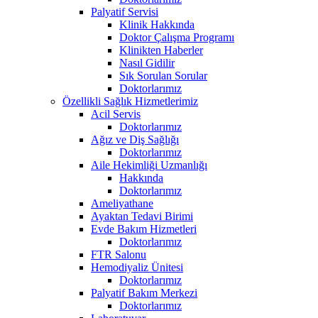
Palyatif Servisi
Klinik Hakkında
Doktor Çalışma Programı
Klinikten Haberler
Nasıl Gidilir
Sık Sorulan Sorular
Doktorlarımız
Özellikli Sağlık Hizmetlerimiz
Acil Servis
Doktorlarımız
Ağız ve Diş Sağlığı
Doktorlarımız
Aile Hekimliği Uzmanlığı
Hakkında
Doktorlarımız
Ameliyathane
Ayaktan Tedavi Birimi
Evde Bakım Hizmetleri
Doktorlarımız
FTR Salonu
Hemodiyaliz Ünitesi
Doktorlarımız
Palyatif Bakım Merkezi
Doktorlarımız