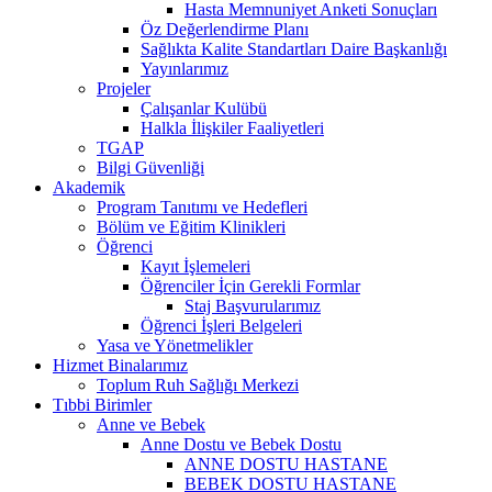
Hasta Memnuniyet Anketi Sonuçları
Öz Değerlendirme Planı
Sağlıkta Kalite Standartları Daire Başkanlığı
Yayınlarımız
Projeler
Çalışanlar Kulübü
Halkla İlişkiler Faaliyetleri
TGAP
Bilgi Güvenliği
Akademik
Program Tanıtımı ve Hedefleri
Bölüm ve Eğitim Klinikleri
Öğrenci
Kayıt İşlemeleri
Öğrenciler İçin Gerekli Formlar
Staj Başvurularımız
Öğrenci İşleri Belgeleri
Yasa ve Yönetmelikler
Hizmet Binalarımız
Toplum Ruh Sağlığı Merkezi
Tıbbi Birimler
Anne ve Bebek
Anne Dostu ve Bebek Dostu
ANNE DOSTU HASTANE
BEBEK DOSTU HASTANE