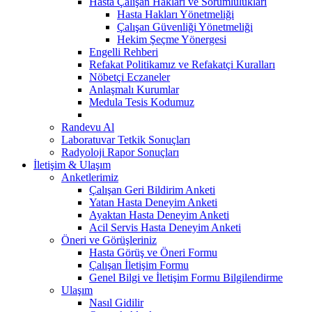
Hasta Çalışan Hakları ve Sorumlulukları
Hasta Hakları Yönetmeliği
Çalışan Güvenliği Yönetmeliği
Hekim Şeçme Yönergesi
Engelli Rehberi
Refakat Politikamız ve Refakatçi Kuralları
Nöbetçi Eczaneler
Anlaşmalı Kurumlar
Medula Tesis Kodumuz
Randevu Al
Laboratuvar Tetkik Sonuçları
Radyoloji Rapor Sonuçları
İletişim & Ulaşım
Anketlerimiz
Çalışan Geri Bildirim Anketi
Yatan Hasta Deneyim Anketi
Ayaktan Hasta Deneyim Anketi
Acil Servis Hasta Deneyim Anketi
Öneri ve Görüşleriniz
Hasta Görüş ve Öneri Formu
Çalışan İletişim Formu
Genel Bilgi ve İletişim Formu Bilgilendirme
Ulaşım
Nasıl Gidilir