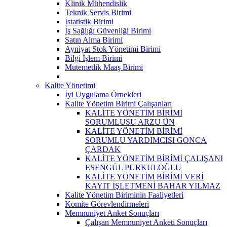
Klinik Mühendislik
Teknik Servis Birimi
İstatistik Birimi
İş Sağlığı Güvenliği Birimi
Satın Alma Birimi
Ayniyat Stok Yönetimi Birimi
Bilgi İşlem Birimi
Mutemetlik Maaş Birimi
Kalite Yönetimi
İyi Uygulama Örnekleri
Kalite Yönetim Birimi Çalışanları
KALİTE YÖNETİM BİRİMİ
SORUMLUSU ARZU ÜN
KALİTE YÖNETİM BİRİMİ
SORUMLU YARDIMCISI GONCA
ÇARDAK
KALİTE YÖNETİM BİRİMİ ÇALIŞANI
ESENGÜL PURKULOĞLU
KALİTE YÖNETİM BİRİMİ VERİ
KAYIT İŞLETMENİ BAHAR YILMAZ
Kalite Yönetim Biriminin Faaliyetleri
Komite Görevlendirmeleri
Memnuniyet Anket Sonuçları
Çalışan Memnuniyet Anketi Sonuçları