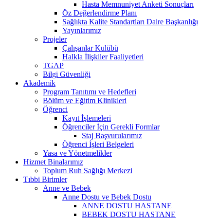
Hasta Memnuniyet Anketi Sonuçları
Öz Değerlendirme Planı
Sağlıkta Kalite Standartları Daire Başkanlığı
Yayınlarımız
Projeler
Çalışanlar Kulübü
Halkla İlişkiler Faaliyetleri
TGAP
Bilgi Güvenliği
Akademik
Program Tanıtımı ve Hedefleri
Bölüm ve Eğitim Klinikleri
Öğrenci
Kayıt İşlemeleri
Öğrenciler İçin Gerekli Formlar
Staj Başvurularımız
Öğrenci İşleri Belgeleri
Yasa ve Yönetmelikler
Hizmet Binalarımız
Toplum Ruh Sağlığı Merkezi
Tıbbi Birimler
Anne ve Bebek
Anne Dostu ve Bebek Dostu
ANNE DOSTU HASTANE
BEBEK DOSTU HASTANE