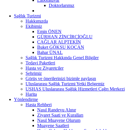
Laboratuvar
Doktorlarımız
Sağlık Turizmi
Hakkımızda
Ekibimiz
Emin ÖNEN
GÜRHAN ZİNCİRCİOĞLU
ÇAĞLAR ALPTEKİN
Buket GÖKSU KOÇAN
Bahar ÜNAL
Sağlık Turizmi Hakkında Genel Bilgiler
Tedavi Paketleri
Hasta ve Ziyaretçiler
Şehrimiz
Görüş ve önerilerinizi bizimle paylaşın
Uluslararası Sağlık Turizmi Yetki Belgemiz
USHAŞ Uluslararası Sağlık Hizmetleri Çağrı Merkezi
Harita
Yönlendirme
Hasta Rehberi
Nasıl Randevu Alınır
Ziyaret Saati ve Kuralları
Nasıl Muayene Olurum
Muayene Saatleri