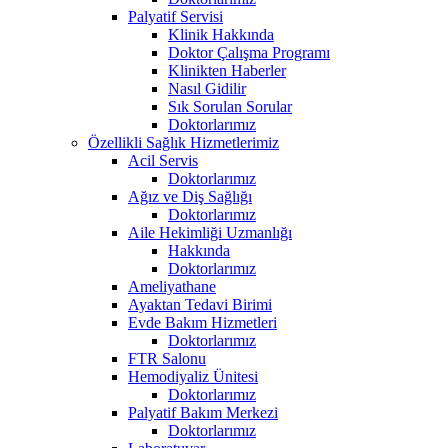
Palyatif Servisi
Klinik Hakkında
Doktor Çalışma Programı
Klinikten Haberler
Nasıl Gidilir
Sık Sorulan Sorular
Doktorlarımız
Özellikli Sağlık Hizmetlerimiz
Acil Servis
Doktorlarımız
Ağız ve Diş Sağlığı
Doktorlarımız
Aile Hekimliği Uzmanlığı
Hakkında
Doktorlarımız
Ameliyathane
Ayaktan Tedavi Birimi
Evde Bakım Hizmetleri
Doktorlarımız
FTR Salonu
Hemodiyaliz Ünitesi
Doktorlarımız
Palyatif Bakım Merkezi
Doktorlarımız