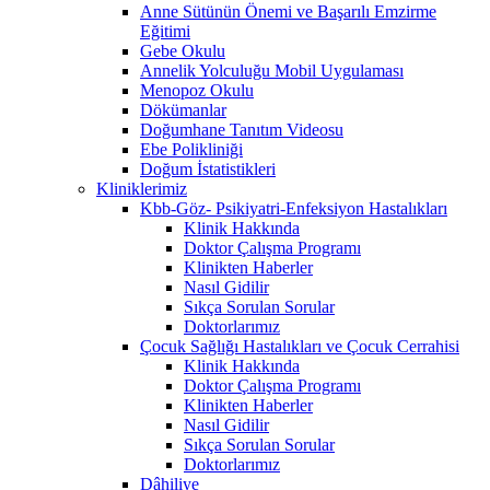
Anne Sütünün Önemi ve Başarılı Emzirme
Eğitimi
Gebe Okulu
Annelik Yolculuğu Mobil Uygulaması
Menopoz Okulu
Dökümanlar
Doğumhane Tanıtım Videosu
Ebe Polikliniği
Doğum İstatistikleri
Kliniklerimiz
Kbb-Göz- Psikiyatri-Enfeksiyon Hastalıkları
Klinik Hakkında
Doktor Çalışma Programı
Klinikten Haberler
Nasıl Gidilir
Sıkça Sorulan Sorular
Doktorlarımız
Çocuk Sağlığı Hastalıkları ve Çocuk Cerrahisi
Klinik Hakkında
Doktor Çalışma Programı
Klinikten Haberler
Nasıl Gidilir
Sıkça Sorulan Sorular
Doktorlarımız
Dâhiliye