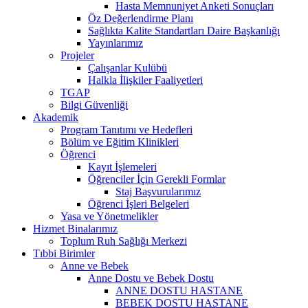
Hasta Memnuniyet Anketi Sonuçları
Öz Değerlendirme Planı
Sağlıkta Kalite Standartları Daire Başkanlığı
Yayınlarımız
Projeler
Çalışanlar Kulübü
Halkla İlişkiler Faaliyetleri
TGAP
Bilgi Güvenliği
Akademik
Program Tanıtımı ve Hedefleri
Bölüm ve Eğitim Klinikleri
Öğrenci
Kayıt İşlemeleri
Öğrenciler İçin Gerekli Formlar
Staj Başvurularımız
Öğrenci İşleri Belgeleri
Yasa ve Yönetmelikler
Hizmet Binalarımız
Toplum Ruh Sağlığı Merkezi
Tıbbi Birimler
Anne ve Bebek
Anne Dostu ve Bebek Dostu
ANNE DOSTU HASTANE
BEBEK DOSTU HASTANE