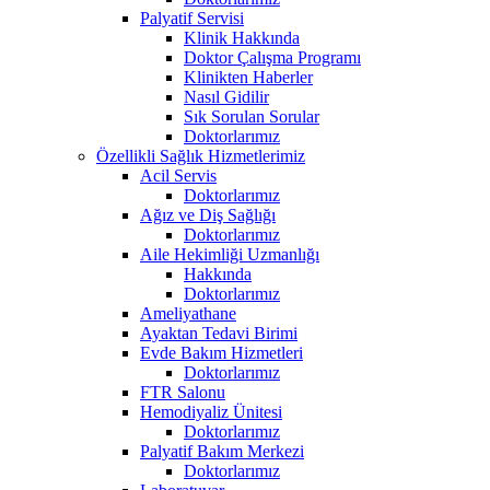
Palyatif Servisi
Klinik Hakkında
Doktor Çalışma Programı
Klinikten Haberler
Nasıl Gidilir
Sık Sorulan Sorular
Doktorlarımız
Özellikli Sağlık Hizmetlerimiz
Acil Servis
Doktorlarımız
Ağız ve Diş Sağlığı
Doktorlarımız
Aile Hekimliği Uzmanlığı
Hakkında
Doktorlarımız
Ameliyathane
Ayaktan Tedavi Birimi
Evde Bakım Hizmetleri
Doktorlarımız
FTR Salonu
Hemodiyaliz Ünitesi
Doktorlarımız
Palyatif Bakım Merkezi
Doktorlarımız