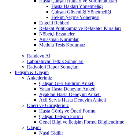
Hasta Çalışan Hakları ve Sorumlulukları
Hasta Hakları Yönetmeliği
Çalışan Güvenliği Yönetmeliği
Hekim Şeçme Yönergesi
Engelli Rehberi
Refakat Politikamız ve Refakatçi Kuralları
Nöbetçi Eczaneler
Anlaşmalı Kurumlar
Medula Tesis Kodumuz
Randevu Al
Laboratuvar Tetkik Sonuçları
Radyoloji Rapor Sonuçları
İletişim & Ulaşım
Anketlerimiz
Çalışan Geri Bildirim Anketi
Yatan Hasta Deneyim Anketi
Ayaktan Hasta Deneyim Anketi
Acil Servis Hasta Deneyim Anketi
Öneri ve Görüşleriniz
Hasta Görüş ve Öneri Formu
Çalışan İletişim Formu
Genel Bilgi ve İletişim Formu Bilgilendirme
Ulaşım
Nasıl Gidilir