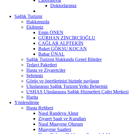
Laboratuvar
Doktorlarımız
Sağlık Turizmi
Hakkımızda
Ekibimiz
Emin ÖNEN
GÜRHAN ZİNCİRCİOĞLU
ÇAĞLAR ALPTEKİN
Buket GÖKSU KOÇAN
Bahar ÜNAL
Sağlık Turizmi Hakkında Genel Bilgiler
Tedavi Paketleri
Hasta ve Ziyaretçiler
Şehrimiz
Görüş ve önerilerinizi bizimle paylaşın
Uluslararası Sağlık Turizmi Yetki Belgemiz
USHAŞ Uluslararası Sağlık Hizmetleri Çağrı Merkezi
Harita
Yönlendirme
Hasta Rehberi
Nasıl Randevu Alınır
Ziyaret Saati ve Kuralları
Nasıl Muayene Olurum
Muayene Saatleri