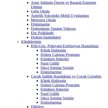
Anne Sütünün Önemi ve Başarılı Emzirme
Eğitimi
Gebe Okulu
Annelik Yolculuğu Mobil Uygulaması
Menopoz Okulu
Dökümanlar
Doğumhane Tanıtım Videosu
Ebe Polikliniği
Doğum İstatistikleri
Kliniklerimiz
Kbb-Göz- Psikiyatri-Enfeksiyon Hastalıkları
Klinik Hakkında
Doktor Çalışma Programı
Klinikten Haberler
Nasıl Gidilir
Sıkça Sorulan Sorular
Doktorlarımız
Çocuk Sağlığı Hastalıkları ve Çocuk Cerrahisi
Klinik Hakkında
Doktor Çalışma Programı
Klinikten Haberler
Nasıl Gidilir
Sıkça Sorulan Sorular
Doktorlarımız
Dâhiliye