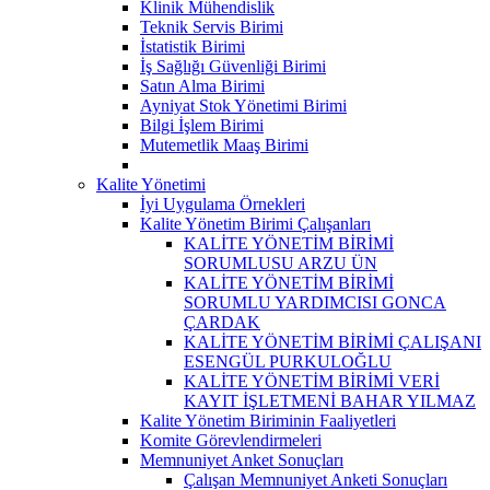
Klinik Mühendislik
Teknik Servis Birimi
İstatistik Birimi
İş Sağlığı Güvenliği Birimi
Satın Alma Birimi
Ayniyat Stok Yönetimi Birimi
Bilgi İşlem Birimi
Mutemetlik Maaş Birimi
Kalite Yönetimi
İyi Uygulama Örnekleri
Kalite Yönetim Birimi Çalışanları
KALİTE YÖNETİM BİRİMİ
SORUMLUSU ARZU ÜN
KALİTE YÖNETİM BİRİMİ
SORUMLU YARDIMCISI GONCA
ÇARDAK
KALİTE YÖNETİM BİRİMİ ÇALIŞANI
ESENGÜL PURKULOĞLU
KALİTE YÖNETİM BİRİMİ VERİ
KAYIT İŞLETMENİ BAHAR YILMAZ
Kalite Yönetim Biriminin Faaliyetleri
Komite Görevlendirmeleri
Memnuniyet Anket Sonuçları
Çalışan Memnuniyet Anketi Sonuçları