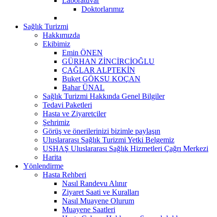
Laboratuvar
Doktorlarımız
Sağlık Turizmi
Hakkımızda
Ekibimiz
Emin ÖNEN
GÜRHAN ZİNCİRCİOĞLU
ÇAĞLAR ALPTEKİN
Buket GÖKSU KOÇAN
Bahar ÜNAL
Sağlık Turizmi Hakkında Genel Bilgiler
Tedavi Paketleri
Hasta ve Ziyaretçiler
Şehrimiz
Görüş ve önerilerinizi bizimle paylaşın
Uluslararası Sağlık Turizmi Yetki Belgemiz
USHAŞ Uluslararası Sağlık Hizmetleri Çağrı Merkezi
Harita
Yönlendirme
Hasta Rehberi
Nasıl Randevu Alınır
Ziyaret Saati ve Kuralları
Nasıl Muayene Olurum
Muayene Saatleri