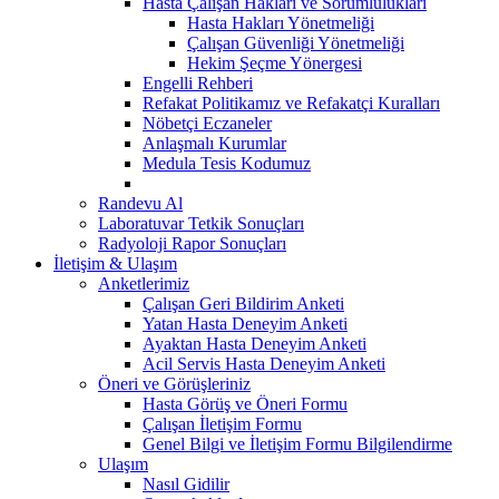
Hasta Çalışan Hakları ve Sorumlulukları
Hasta Hakları Yönetmeliği
Çalışan Güvenliği Yönetmeliği
Hekim Şeçme Yönergesi
Engelli Rehberi
Refakat Politikamız ve Refakatçi Kuralları
Nöbetçi Eczaneler
Anlaşmalı Kurumlar
Medula Tesis Kodumuz
Randevu Al
Laboratuvar Tetkik Sonuçları
Radyoloji Rapor Sonuçları
İletişim & Ulaşım
Anketlerimiz
Çalışan Geri Bildirim Anketi
Yatan Hasta Deneyim Anketi
Ayaktan Hasta Deneyim Anketi
Acil Servis Hasta Deneyim Anketi
Öneri ve Görüşleriniz
Hasta Görüş ve Öneri Formu
Çalışan İletişim Formu
Genel Bilgi ve İletişim Formu Bilgilendirme
Ulaşım
Nasıl Gidilir