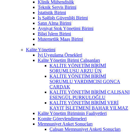
Klinik Mühendislik
Teknik Servis Birimi
İstatistik Birimi
İş Sağlığı Güvenliği Birimi
Satın Alma Birimi
Ayniyat Stok Yönetimi Birimi
Bilgi İşlem Birimi
Mutemetlik Maaş Birimi
Kalite Yönetimi
İyi Uygulama Örnekleri
Kalite Yönetim Birimi Çalışanları
KALİTE YÖNETİM BİRİMİ
SORUMLUSU ARZU ÜN
KALİTE YÖNETİM BİRİMİ
SORUMLU YARDIMCISI GONCA
ÇARDAK
KALİTE YÖNETİM BİRİMİ ÇALIŞANI
ESENGÜL PURKULOĞLU
KALİTE YÖNETİM BİRİMİ VERİ
KAYIT İŞLETMENİ BAHAR YILMAZ
Kalite Yönetim Biriminin Faaliyetleri
Komite Görevlendirmeleri
Memnuniyet Anket Sonuçları
Çalışan Memnuniyet Anketi Sonuçları