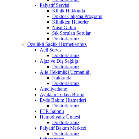
Palyatif Servisi
Klinik Hakkında
Doktor Çalışma Programı
Klinikten Haberler
Nasıl Gidilir
Sık Sorulan Sorular
Doktorlarımız
Özellikli Sağlık Hizmetlerimiz
Acil Servis
Doktorlarımız
Ağız ve Diş Sağlığı
Doktorlarımız
Aile Hekimliği Uzmanlığı
Hakkında
Doktorlarımız
Ameliyathane
Ayaktan Tedavi Birimi
Evde Bakım Hizmetleri
Doktorlarımız
FTR Salonu
Hemodiyaliz Ünitesi
Doktorlarımız
Palyatif Bakım Merkezi
Doktorlarımız