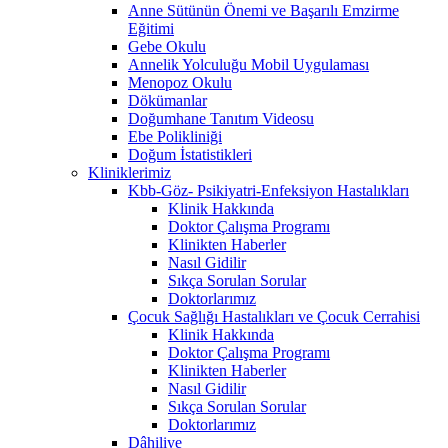
Anne Sütünün Önemi ve Başarılı Emzirme
Eğitimi
Gebe Okulu
Annelik Yolculuğu Mobil Uygulaması
Menopoz Okulu
Dökümanlar
Doğumhane Tanıtım Videosu
Ebe Polikliniği
Doğum İstatistikleri
Kliniklerimiz
Kbb-Göz- Psikiyatri-Enfeksiyon Hastalıkları
Klinik Hakkında
Doktor Çalışma Programı
Klinikten Haberler
Nasıl Gidilir
Sıkça Sorulan Sorular
Doktorlarımız
Çocuk Sağlığı Hastalıkları ve Çocuk Cerrahisi
Klinik Hakkında
Doktor Çalışma Programı
Klinikten Haberler
Nasıl Gidilir
Sıkça Sorulan Sorular
Doktorlarımız
Dâhiliye