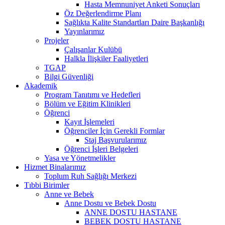
Hasta Memnuniyet Anketi Sonuçları
Öz Değerlendirme Planı
Sağlıkta Kalite Standartları Daire Başkanlığı
Yayınlarımız
Projeler
Çalışanlar Kulübü
Halkla İlişkiler Faaliyetleri
TGAP
Bilgi Güvenliği
Akademik
Program Tanıtımı ve Hedefleri
Bölüm ve Eğitim Klinikleri
Öğrenci
Kayıt İşlemeleri
Öğrenciler İçin Gerekli Formlar
Staj Başvurularımız
Öğrenci İşleri Belgeleri
Yasa ve Yönetmelikler
Hizmet Binalarımız
Toplum Ruh Sağlığı Merkezi
Tıbbi Birimler
Anne ve Bebek
Anne Dostu ve Bebek Dostu
ANNE DOSTU HASTANE
BEBEK DOSTU HASTANE