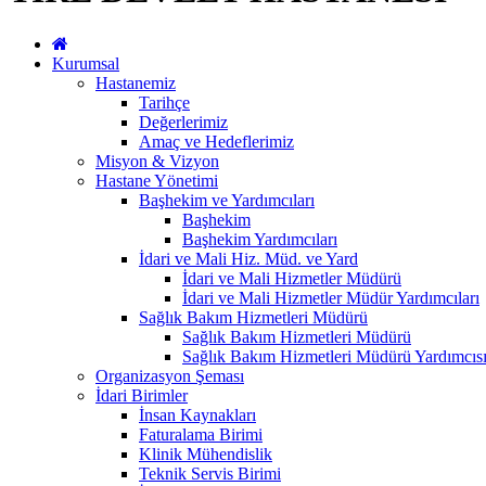
Kurumsal
Hastanemiz
Tarihçe
Değerlerimiz
Amaç ve Hedeflerimiz
Misyon & Vizyon
Hastane Yönetimi
Başhekim ve Yardımcıları
Başhekim
Başhekim Yardımcıları
İdari ve Mali Hiz. Müd. ve Yard
İdari ve Mali Hizmetler Müdürü
İdari ve Mali Hizmetler Müdür Yardımcıları
Sağlık Bakım Hizmetleri Müdürü
Sağlık Bakım Hizmetleri Müdürü
Sağlık Bakım Hizmetleri Müdürü Yardımcıs
Organizasyon Şeması
İdari Birimler
İnsan Kaynakları
Faturalama Birimi
Klinik Mühendislik
Teknik Servis Birimi