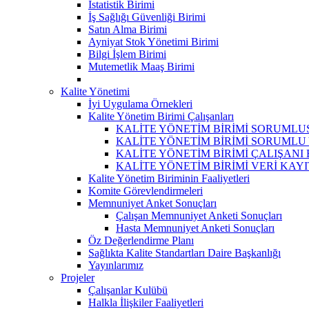
İstatistik Birimi
İş Sağlığı Güvenliği Birimi
Satın Alma Birimi
Ayniyat Stok Yönetimi Birimi
Bilgi İşlem Birimi
Mutemetlik Maaş Birimi
Kalite Yönetimi
İyi Uygulama Örnekleri
Kalite Yönetim Birimi Çalışanları
KALİTE YÖNETİM BİRİMİ SORUMLU
KALİTE YÖNETİM BİRİMİ SORUMLU
KALİTE YÖNETİM BİRİMİ ÇALIŞAN
KALİTE YÖNETİM BİRİMİ VERİ KAY
Kalite Yönetim Biriminin Faaliyetleri
Komite Görevlendirmeleri
Memnuniyet Anket Sonuçları
Çalışan Memnuniyet Anketi Sonuçları
Hasta Memnuniyet Anketi Sonuçları
Öz Değerlendirme Planı
Sağlıkta Kalite Standartları Daire Başkanlığı
Yayınlarımız
Projeler
Çalışanlar Kulübü
Halkla İlişkiler Faaliyetleri