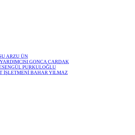
SU ARZU ÜN
 YARDIMCISI GONCA ÇARDAK
I ESENGÜL PURKULOĞLU
IT İŞLETMENİ BAHAR YILMAZ