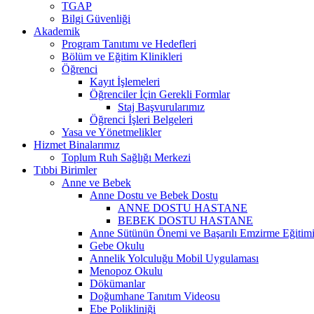
TGAP
Bilgi Güvenliği
Akademik
Program Tanıtımı ve Hedefleri
Bölüm ve Eğitim Klinikleri
Öğrenci
Kayıt İşlemeleri
Öğrenciler İçin Gerekli Formlar
Staj Başvurularımız
Öğrenci İşleri Belgeleri
Yasa ve Yönetmelikler
Hizmet Binalarımız
Toplum Ruh Sağlığı Merkezi
Tıbbi Birimler
Anne ve Bebek
Anne Dostu ve Bebek Dostu
ANNE DOSTU HASTANE
BEBEK DOSTU HASTANE
Anne Sütünün Önemi ve Başarılı Emzirme Eğitim
Gebe Okulu
Annelik Yolculuğu Mobil Uygulaması
Menopoz Okulu
Dökümanlar
Doğumhane Tanıtım Videosu
Ebe Polikliniği